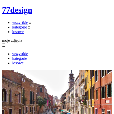
77design
wszystkie
::
kategorie
::
losowe
moje zdjęcia
☰
wszystkie
kategorie
losowe