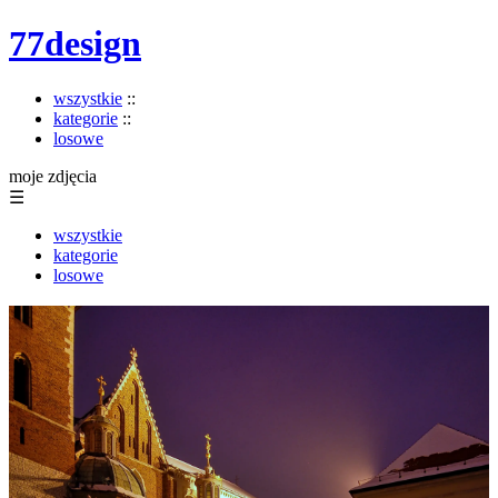
77design
wszystkie
::
kategorie
::
losowe
moje zdjęcia
☰
wszystkie
kategorie
losowe