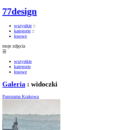
77design
wszystkie
::
kategorie
::
losowe
moje zdjęcia
☰
wszystkie
kategorie
losowe
Galeria
: widoczki
Panorama Krakowa