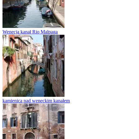
Wenecja kanał Rio Malpaga
kamienica nad weneckim kanałem