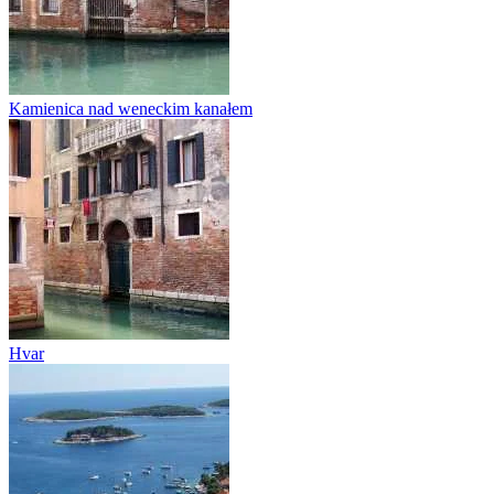
Kamienica nad weneckim kanałem
Hvar