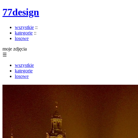
77design
wszystkie
::
kategorie
::
losowe
moje zdjęcia
☰
wszystkie
kategorie
losowe