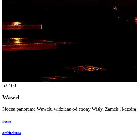
53 / 60
Wawel
Nocna panorama Wawelu widziana od strony Wisły. Zamek i katedra ma
nocne
architektura