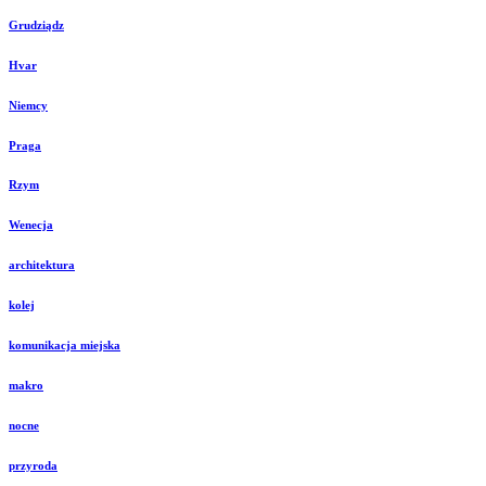
Grudziądz
Hvar
Niemcy
Praga
Rzym
Wenecja
architektura
kolej
komunikacja miejska
makro
nocne
przyroda