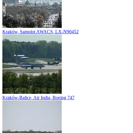
Kraków, Samolot AWACS, LX-N90452
Kraków-Balice, Air India, Boeing 747