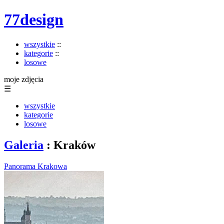
77design
wszystkie
::
kategorie
::
losowe
moje zdjęcia
☰
wszystkie
kategorie
losowe
Galeria
: Kraków
Panorama Krakowa