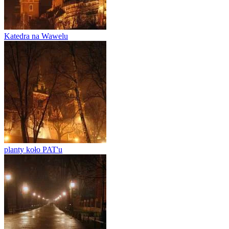
Katedra na Wawelu
planty koło PAT'u