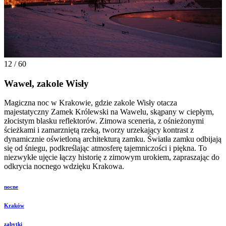
12 / 60
Wawel, zakole Wisły
Magiczna noc w Krakowie, gdzie zakole Wisły otacza
majestatyczny Zamek Królewski na Wawelu, skąpany w ciepłym,
złocistym blasku reflektorów. Zimowa sceneria, z ośnieżonymi
ścieżkami i zamarzniętą rzeką, tworzy urzekający kontrast z
dynamicznie oświetloną architekturą zamku. Światła zamku odbijają
się od śniegu, podkreślając atmosferę tajemniczości i piękna. To
niezwykłe ujęcie łączy historię z zimowym urokiem, zapraszając do
odkrycia nocnego wdzięku Krakowa.
nocne
Kraków
zabytki