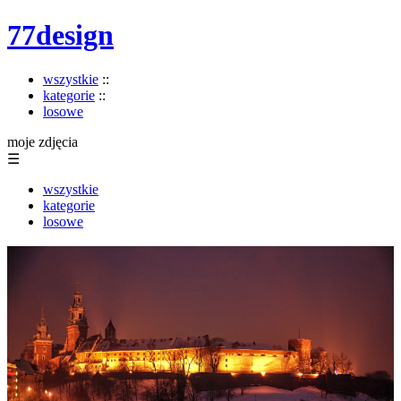
77design
wszystkie
::
kategorie
::
losowe
moje zdjęcia
☰
wszystkie
kategorie
losowe