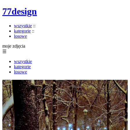
77design
wszystkie
::
kategorie
::
losowe
moje zdjęcia
☰
wszystkie
kategorie
losowe