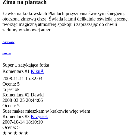
Zima na plantach
Ławka na krakowskich Plantach przysypana świeżym śniegiem,
otoczona zimową ciszą. Światła latarni delikatnie oświetlają scenę,
tworząc magiczną atmosferę spokoju i zapraszając do chwili
zadumy w zimowej aurze.
Kraków
nocne
Super .. zatykająca fotka
Komentarz #1
KikuÅ
2008-11-11 15:32:03
Ocena: 5
to jest ok
Komentarz #2
Dawid
2008-03-25 20:44:06
Ocena: 5
Suer maker mieszkam w krakowie więc wiem
Komentarz #3
Krzysiek
2007-10-14 18:10:10
Ocena: 5
★
★
★
★
★