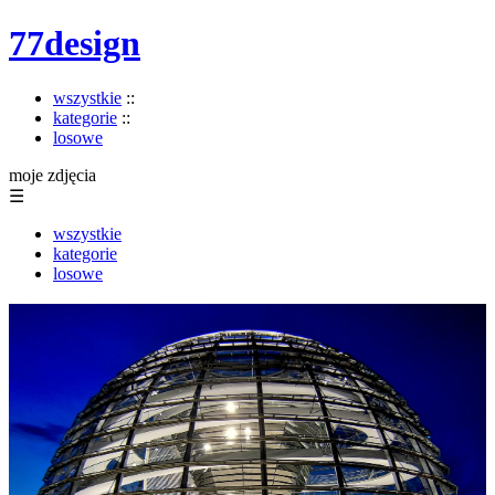
77design
wszystkie
::
kategorie
::
losowe
moje zdjęcia
☰
wszystkie
kategorie
losowe