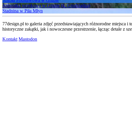
Szkoła Podstawowa w Grupie
Jednostka wojskowa w Grupie (k. Grudziądza)
Stadnina w Piła Młyn
77design.pl to galeria zdjęć przedstawiających różnorodne miejsca i t
historyczne zakątki, jak i nowoczesne przestrzenie, łącząc detale z 
Kontakt
Mastodon