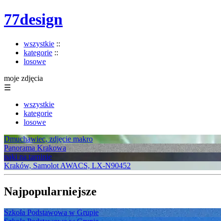
77design
wszystkie
::
kategorie
::
losowe
moje zdjęcia
☰
wszystkie
kategorie
losowe
Dmuchawiec, zdjęcie makro
Panorama Krakowa
pąki na tarninie
Kraków, Samolot AWACS, LX-N90452
Najpopularniejsze
Szkoła Podstawowa w Grupie