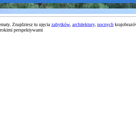
ematy. Znajdziesz tu ujęcia
zabytków
,
architektury
,
nocnych
krajobraz
szerokimi perspektywami