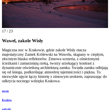
17 / 23
Wawel, zakole Wisły
Magiczna noc w Krakowie, gdzie zakole Wisły otacza
majestatyczny Zamek Królewski na Wawelu, skąpany w ciepłym,
złocistym blasku reflektorów. Zimowa sceneria, z ośnieżonymi
ścieżkami i zamarzniętą rzeką, tworzy urzekający kontrast z
dynamicznie oświetloną architekturą zamku. Światła zamku odbijają
się od śniegu, podkreślając atmosferę tajemniczości i piękna. To
niezwykłe ujęcie łączy historię z zimowym urokiem, zapraszając do
odkrycia nocnego wdzięku Krakowa.
nocne
Kraków
zabytki