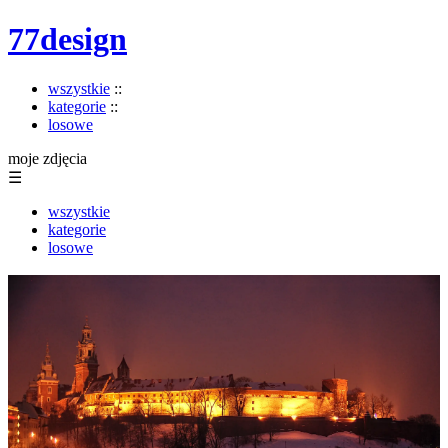
77design
wszystkie
::
kategorie
::
losowe
moje zdjęcia
☰
wszystkie
kategorie
losowe