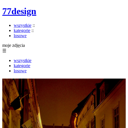
77design
wszystkie
::
kategorie
::
losowe
moje zdjęcia
☰
wszystkie
kategorie
losowe