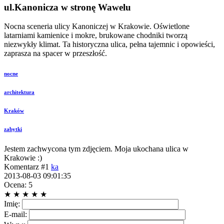
ul.Kanonicza w stronę Wawelu
Nocna sceneria ulicy Kanoniczej w Krakowie. Oświetlone
latarniami kamienice i mokre, brukowane chodniki tworzą
niezwykły klimat. Ta historyczna ulica, pełna tajemnic i opowieści,
zaprasza na spacer w przeszłość.
nocne
architektura
Kraków
zabytki
Jestem zachwycona tym zdjęciem. Moja ukochana ulica w
Krakowie :)
Komentarz #1
ka
2013-08-03 09:01:35
Ocena: 5
★
★
★
★
★
Imię:
E-mail: