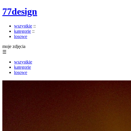
77design
wszystkie
::
kategorie
::
losowe
moje zdjęcia
☰
wszystkie
kategorie
losowe