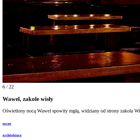
6 / 22
Wawel, zakole wisły
Oświetlony nocą Wawel spowity mgłą, widziany od strony zakola Wisł
nocne
architektura