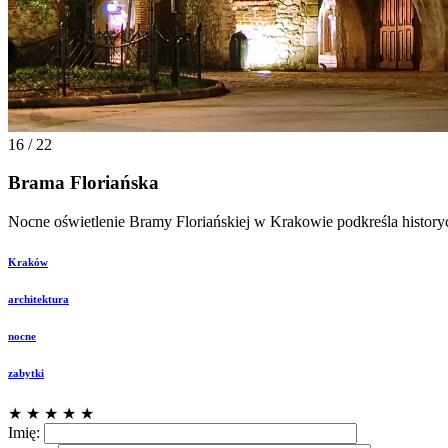
16 / 22
Brama Floriańska
Nocne oświetlenie Bramy Floriańskiej w Krakowie podkreśla historycz
Kraków
architektura
nocne
zabytki
★
★
★
★
★
Imię: