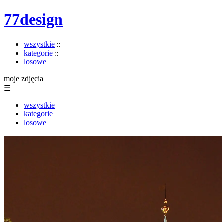
77design
wszystkie
::
kategorie
::
losowe
moje zdjęcia
☰
wszystkie
kategorie
losowe