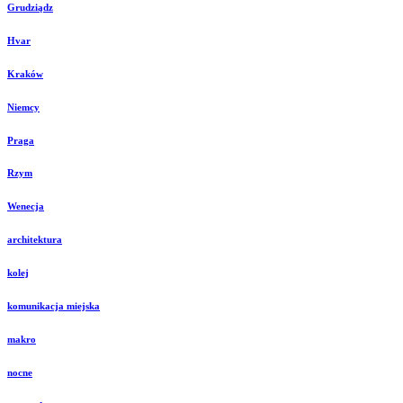
Grudziądz
Hvar
Kraków
Niemcy
Praga
Rzym
Wenecja
architektura
kolej
komunikacja miejska
makro
nocne