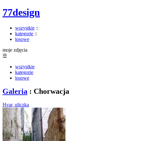
77design
wszystkie
::
kategorie
::
losowe
moje zdjęcia
☰
wszystkie
kategorie
losowe
Galeria
: Chorwacja
Hvar, uliczka