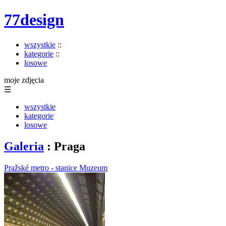
77design
wszystkie
::
kategorie
::
losowe
moje zdjęcia
☰
wszystkie
kategorie
losowe
Galeria
: Praga
Pražské metro - stanice Muzeum