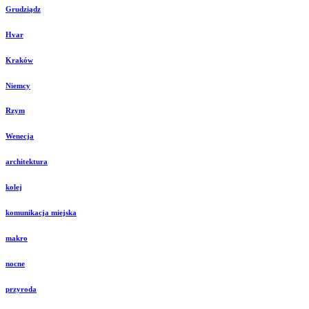
Grudziądz
Hvar
Kraków
Niemcy
Rzym
Wenecja
architektura
kolej
komunikacja miejska
makro
nocne
przyroda