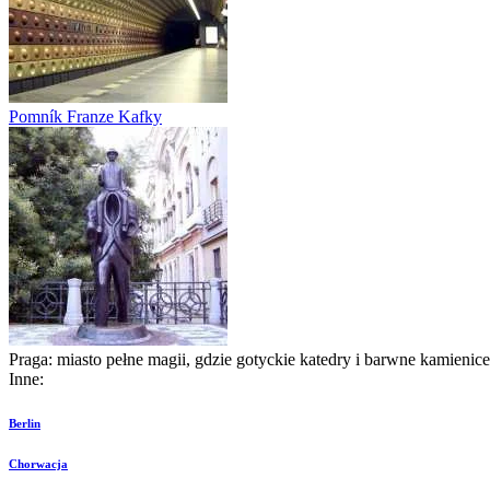
Pomník Franze Kafky
Praga: miasto pełne magii, gdzie gotyckie katedry i barwne kamienice
Inne:
Berlin
Chorwacja