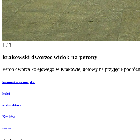
1 / 3
krakowski dworzec widok na perony
Peron dworca kolejowego w Krakowie, gotowy na przyjęcie podróżnych
komunikacja miejska
kolej
architektura
Kraków
nocne