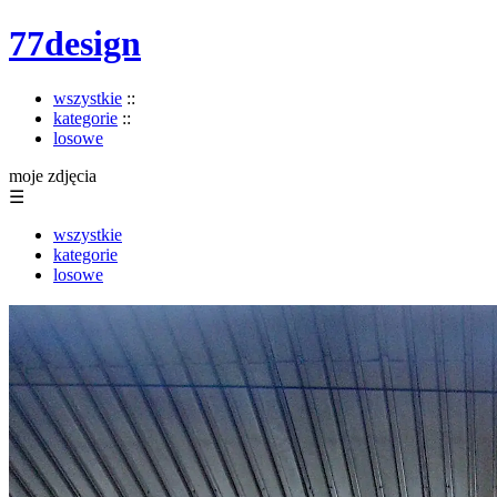
77design
wszystkie
::
kategorie
::
losowe
moje zdjęcia
☰
wszystkie
kategorie
losowe