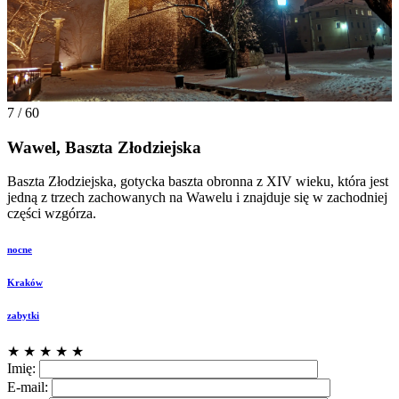
7 / 60
Wawel, Baszta Złodziejska
Baszta Złodziejska, gotycka baszta obronna z XIV wieku, która jest
jedną z trzech zachowanych na Wawelu i znajduje się w zachodniej
części wzgórza.
nocne
Kraków
zabytki
★
★
★
★
★
Imię:
E-mail: