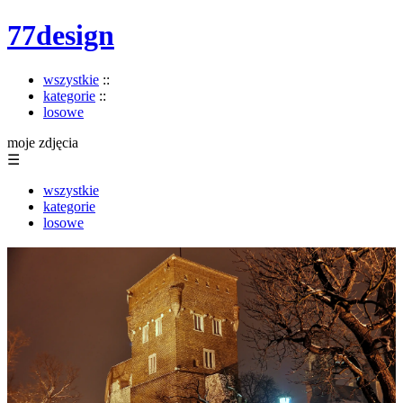
77design
wszystkie
::
kategorie
::
losowe
moje zdjęcia
☰
wszystkie
kategorie
losowe