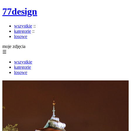
77design
wszystkie
::
kategorie
::
losowe
moje zdjęcia
☰
wszystkie
kategorie
losowe