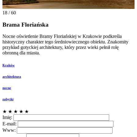
18 / 60
Brama Floriańska
Nocne oświetlenie Bramy Floriańskiej w Krakowie podkreśla
historyczny charakter tego średniowiecznego obiektu. Znakomity
przykład gotyckiej architektury, który przez wieki pełnił rolę
obronną dla miasta.
Kraków
architektura
nocne
zabytki
★
★
★
★
★
Imię:
E-mail:
Www: