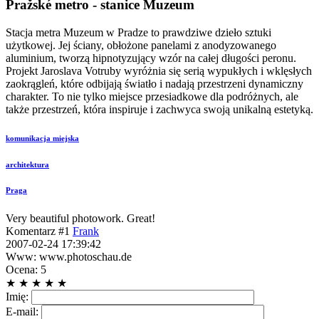
Pražské metro - stanice Muzeum
Stacja metra Muzeum w Pradze to prawdziwe dzieło sztuki
użytkowej. Jej ściany, obłożone panelami z anodyzowanego
aluminium, tworzą hipnotyzujący wzór na całej długości peronu.
Projekt Jaroslava Votruby wyróżnia się serią wypukłych i wklęsłych
zaokrągleń, które odbijają światło i nadają przestrzeni dynamiczny
charakter. To nie tylko miejsce przesiadkowe dla podróżnych, ale
także przestrzeń, która inspiruje i zachwyca swoją unikalną estetyką.
komunikacja miejska
architektura
Praga
Very beautiful photowork. Great!
Komentarz #1
Frank
2007-02-24 17:39:42
Www: www.photoschau.de
Ocena: 5
★
★
★
★
★
Imię:
E-mail: