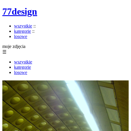
77design
wszystkie
::
kategorie
::
losowe
moje zdjęcia
☰
wszystkie
kategorie
losowe