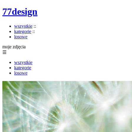
77design
wszystkie
::
kategorie
::
losowe
moje zdjęcia
☰
wszystkie
kategorie
losowe