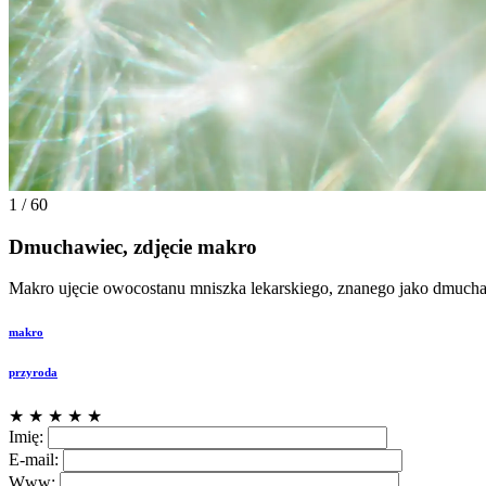
1 / 60
Dmuchawiec, zdjęcie makro
Makro ujęcie owocostanu mniszka lekarskiego, znanego jako dmuchawi
makro
przyroda
★
★
★
★
★
Imię:
E-mail:
Www: