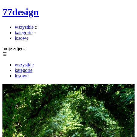
77design
wszystkie
::
kategorie
::
losowe
moje zdjęcia
☰
wszystkie
kategorie
losowe