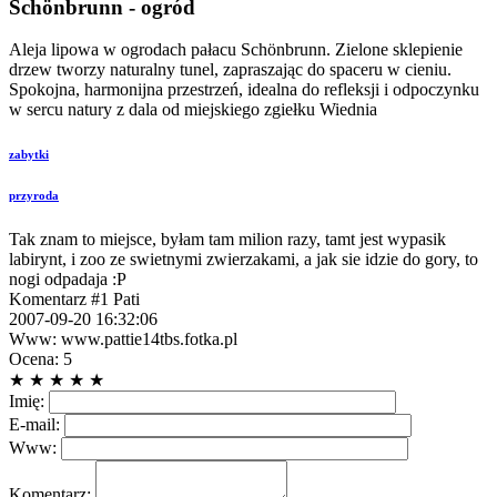
Schönbrunn - ogród
Aleja lipowa w ogrodach pałacu Schönbrunn. Zielone sklepienie
drzew tworzy naturalny tunel, zapraszając do spaceru w cieniu.
Spokojna, harmonijna przestrzeń, idealna do refleksji i odpoczynku
w sercu natury z dala od miejskiego zgiełku Wiednia
zabytki
przyroda
Tak znam to miejsce, byłam tam milion razy, tamt jest wypasik
labirynt, i zoo ze swietnymi zwierzakami, a jak sie idzie do gory, to
nogi odpadaja :P
Komentarz #1
Pati
2007-09-20 16:32:06
Www: www.pattie14tbs.fotka.pl
Ocena: 5
★
★
★
★
★
Imię:
E-mail:
Www:
Komentarz: