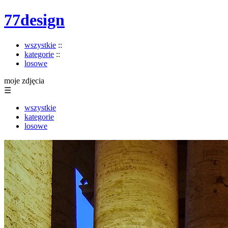
77design
wszystkie
::
kategorie
::
losowe
moje zdjęcia
☰
wszystkie
kategorie
losowe